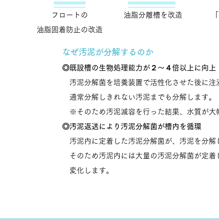
フロートの
油脂分離槽を改造
「
油脂固着防止の改造
なぜ汚泥が分解するのか
◎既設槽の生物処理能力が２～４倍以上に向上
汚泥分解菌を培養装置で活性化させた後に注
通常分解しきれない汚泥までも
分解します。
※そのため汚泥減容を行った結果、水質が大
​◎汚泥返送により汚泥分解菌が槽内を循環
汚泥内に定着した汚泥分解菌が、汚泥を分解
そのため汚泥内には大量の汚泥分解菌が定着
変化します。​