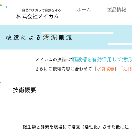
ホーム
製品情報
​自然のチカラで自然を守る
株式会社​メイカム
汚泥
改造による
削減
既設槽を有効活用して汚泥
メイカムの技術は”
さらにご依頼内容に合わせて「
水質改善
」「
油脂
技術概要
"微生物と酵素"の現場培養技術
微生物と酵素を現場にて培養（活性化）させた後に注