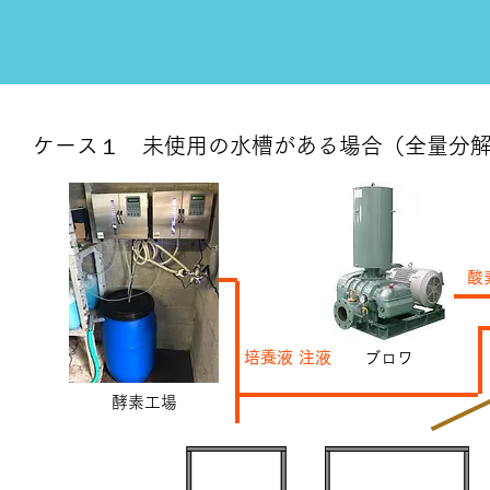
ケース１ 未使用の水槽がある場合（全量分
​
培養液 注液
ブロワ
酵素工場