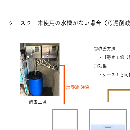
ケース２ 未使用の水槽がない場合（汚泥削減目
◎改善方法
・「酵素工場（微
◎効果
​ ・ケース１と同
培養液 注液
酵素工場