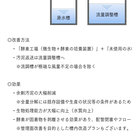
流量調整槽
原水槽
◎改善方法
・「酵素工場（微生物＋酵素の培養装置）」＋「未使用の水
・汚泥返送は流量調整槽へ
​ ※流調槽が極端な風量不足の場合を除く
​◎効果
・余剰汚泥の大幅削減
​ ※全量分解には既存設備や生産の状況等の条件があるため
・生物処理能力が大幅に向上（水質向上）
​ ・酵素が固着物を剥離させる効果があり、配管閉塞やフロ
​ ※管理面改善を目的とした槽内改造プランもございます。